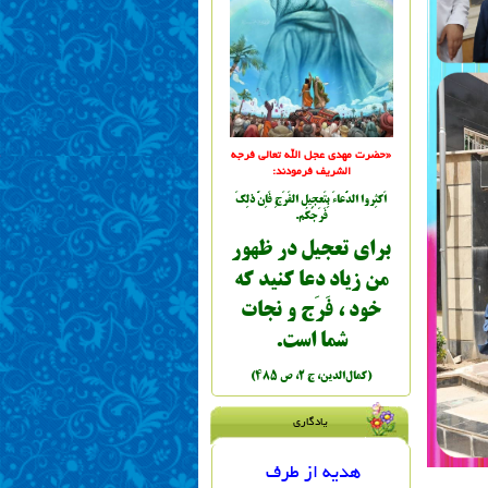
«حضرت مهدي عجل الله تعالی فرجه
الشریف فرمودند:
اَكثِروا الدُّعاءَ بِتَعجِيل الفَرَجِ فَاِنَّ ذلِكَ
فَرَجُكُم.
براي تعجيل در ظهور
من زياد دعا کنيد که
خود ، فَرَج و نجات
شما است.
(کمال‌الدين، ج ٢، ص ٤٨٥)
یادگاری
هدیه از طرف