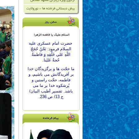
اردوی ویژه زیارتی مشهد مقدس
پیش دبستانی فرشته ها - نورولایت
سخن روز
السلام علیک یا فاطمه الزهرا
حضرت امام عسكرى علیه
السلام فرمود: نَحْنُ حُجَجُ
اللّه‏ِ عَلى خَلْقِهِ وَ فاطمةُ
حُجةٌ عَليَنا.
ما حجّت‏ ها و برگزيدگان خدا
بر آفريدگانش مى ‏باشيم، و
فاطمه، حجّت راستين و
پُرشكوه خدا بر ما مى
‏باشد. تفسير أطيب البيان/
ج 13/ ص 236.
پیام فرمانده