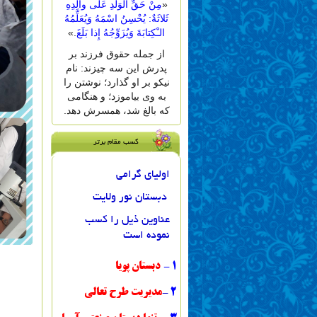
«
مِنْ حَقِّ الْوَلَدِ عَلى والِدِهِ
ثَلاثَةٌ: یُحْسِنُ اسْمَهُ وَیُعَلِّمُهُ
الـْکِتابَةَ وَیُزَوِّجُهُ إِذا بَلَغَ
.»
از جمله حقوق فرزند بر
پدرش این سه چیزند: نام
نیکو بر او گذارد؛ نوشتن را
به وى بیاموزد؛ و هنگامى
که بالغ شد، همسرش دهد.
کسب مقام برتر
اولیای گرامی
دبستان نور ولایت
عناوین ذیل را کسب
نموده است
1
-
دبستان پویا
2
-
مدیریت طرح تعالی