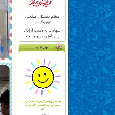
معلم دبستان صنعتی
نورولایت
شهادت به دست اراذل
و اوباش صهیونیست
خوش آمدید
فرمابش پیامبر گرامی اسلام حضرت
محمد بن عبدالله صلی الله علیه و
آله