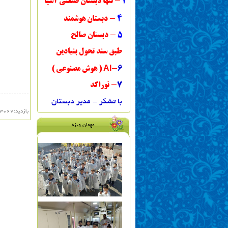
3
- تنها دبستان صنعتی آ
سیا
4
- دبستان هوشمند
5
- دبستان صالح
طبق سند تحول بنیادین
AI
6
-
( هوش مصنوعی )
7
- نوراکد
با تشکر - مدیر دبستان
بازدید:
3067
مهمان ویژه