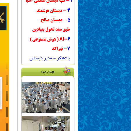
3
- تنها دبستان صنعتی آ
سیا
4
- دبستان هوشمند
5
- دبستان صالح
طبق سند تحول بنیادین
AI
6
-
( هوش مصنوعی )
7
- نوراکد
با تشکر - مدیر دبستان
مهمان ویژه