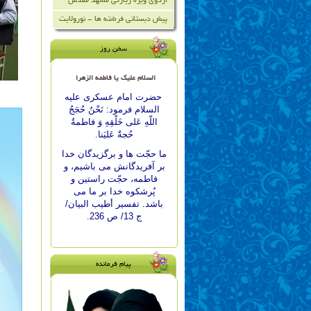
اردوی ویژه زیارتی مشهد مقدس
پیش دبستانی فرشته ها - نورولایت
سخن روز
السلام علیک یا فاطمه الزهرا
حضرت امام عسكرى علیه
السلام فرمود: نَحْنُ حُجَجُ
اللّه‏ِ عَلى خَلْقِهِ وَ فاطمةُ
حُجةٌ عَليَنا.
ما حجّت‏ ها و برگزيدگان خدا
بر آفريدگانش مى ‏باشيم، و
فاطمه، حجّت راستين و
پُرشكوه خدا بر ما مى
‏باشد. تفسير أطيب البيان/
ج 13/ ص 236.
پیام فرمانده