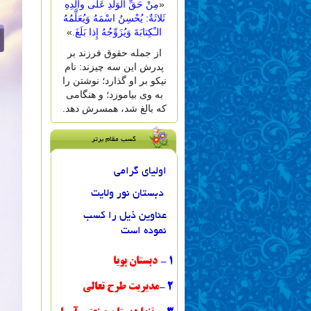
«
مِنْ حَقِّ الْوَلَدِ عَلى والِدِهِ
ثَلاثَةٌ: یُحْسِنُ اسْمَهُ وَیُعَلِّمُهُ
الـْکِتابَةَ وَیُزَوِّجُهُ إِذا بَلَغَ
.»
از جمله حقوق فرزند بر
پدرش این سه چیزند: نام
نیکو بر او گذارد؛ نوشتن را
به وى بیاموزد؛ و هنگامى
که بالغ شد، همسرش دهد.
کسب مقام برتر
اولیای گرامی
دبستان نور ولایت
عناوین ذیل را کسب
نموده است
1
-
دبستان پویا
2
-
مدیریت طرح تعالی