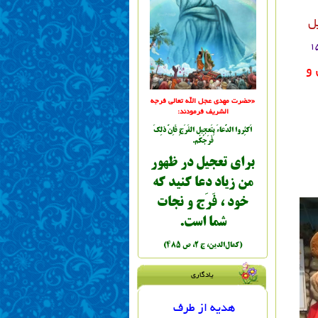
ل
 و
«حضرت مهدي عجل الله تعالی فرجه
الشریف فرمودند:
اَكثِروا الدُّعاءَ بِتَعجِيل الفَرَجِ فَاِنَّ ذلِكَ
فَرَجُكُم.
براي تعجيل در ظهور
من زياد دعا کنيد که
خود ، فَرَج و نجات
شما است.
(کمال‌الدين، ج ٢، ص ٤٨٥)
یادگاری
هدیه از طرف