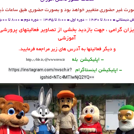
ورت غیر حضوری متغییر خواهد بود و بصورت حضوری طبق ساعات ذی
= 8:00 تا 12:30 - دوره اول = 8:00 تا 13:45 - دوره دوم = 8:00 تا 15:00
زان گرامی ، جهت بازدید بخشی از تصاویر فعالیتهای پرورشی
آموزشی
و دیگر فعالیتها به آدرس های زیر مراجعه فرمایید.
1 - اپلیکیشن بله
http://ble.ir/@wwwnvscir
https://instagram.com/nvsch.ir?
2- اپلیکیشن اینستاگرام
igshid=NTc4MTIwNjQ2YQ==