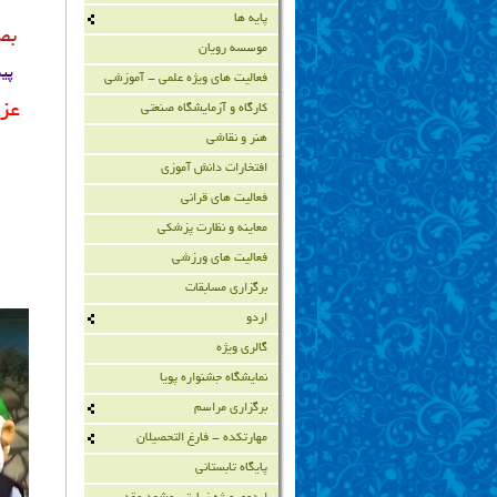
پایه ها
بص
موسسه رویان
پیش دبستانی 
فعالیت های ویژه علمی - آموزشی
عزی
کارگاه و آزمایشگاه صنعتی
هنر و نقاشی
افتخارات دانش آموزی
فعالیت های قرانی
معاینه و نظارت پزشکی
فعالیت های ورزشی
برگزاری مسابقات
اردو
گالری ویژه
نمایشگاه جشنواره پویا
برگزاری مراسم
مهارتکده - فارغ التحصیلان
پایگاه تابستانی