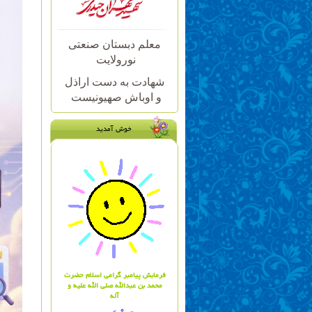
معلم دبستان صنعتی
نورولایت
شهادت به دست اراذل
و اوباش صهیونیست
خوش آمدید
فرمابش پیامبر گرامی اسلام حضرت
محمد بن عبدالله صلی الله علیه و
آله