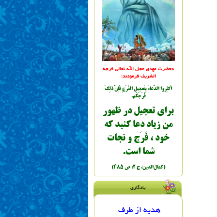
«حضرت مهدي عجل الله تعالی فرجه
الشریف فرمودند:
اَكثِروا الدُّعاءَ بِتَعجِيل الفَرَجِ فَاِنَّ ذلِكَ
فَرَجُكُم.
براي تعجيل در ظهور
من زياد دعا کنيد که
خود ، فَرَج و نجات
شما است.
(کمال‌الدين، ج ٢، ص ٤٨٥)
یادگاری
هدیه از طرف