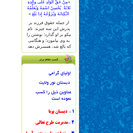
«
مِنْ حَقِّ الْوَلَدِ عَلى والِدِهِ
ثَلاثَةٌ: یُحْسِنُ اسْمَهُ وَیُعَلِّمُهُ
الـْکِتابَةَ وَیُزَوِّجُهُ إِذا بَلَغَ
.»
از جمله حقوق فرزند بر
پدرش این سه چیزند: نام
نیکو بر او گذارد؛ نوشتن را
به وى بیاموزد؛ و هنگامى
که بالغ شد، همسرش دهد.
کسب مقام برتر
اولیای گرامی
دبستان نور ولایت
عناوین ذیل را کسب
نموده است
1
-
دبستان پویا
2
-
مدیریت طرح تعالی