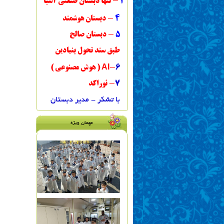
3
- تنها دبستان صنعتی آ
سیا
4
- دبستان هوشمند
5
- دبستان صالح
طبق سند تحول بنیادین
AI
6
-
( هوش مصنوعی )
7
- نوراکد
با تشکر - مدیر دبستان
مهمان ویژه