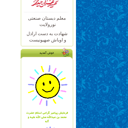
معلم دبستان صنعتی
نورولایت
شهادت به دست اراذل
و اوباش صهیونیست
خوش آمدید
فرمابش پیامبر گرامی اسلام حضرت
محمد بن عبدالله صلی الله علیه و
آله