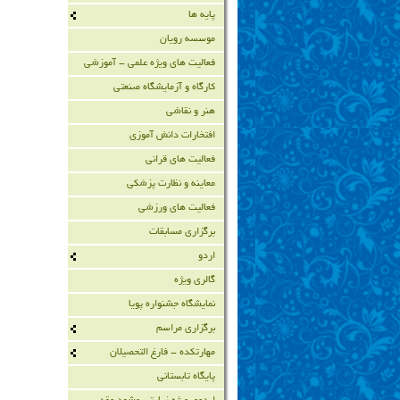
پایه ها
موسسه رویان
فعالیت های ویژه علمی - آموزشی
کارگاه و آزمایشگاه صنعتی
هنر و نقاشی
افتخارات دانش آموزی
فعالیت های قرانی
معاینه و نظارت پزشکی
فعالیت های ورزشی
برگزاری مسابقات
اردو
گالری ویژه
نمایشگاه جشنواره پویا
برگزاری مراسم
مهارتکده - فارغ التحصیلان
پایگاه تابستانی