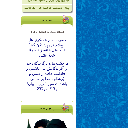
اردوی ویژه زیارتی مشهد مقدس
پیش دبستانی فرشته ها - نورولایت
سخن روز
السلام علیک یا فاطمه الزهرا
حضرت امام عسكرى علیه
السلام فرمود: نَحْنُ حُجَجُ
اللّه‏ِ عَلى خَلْقِهِ وَ فاطمةُ
حُجةٌ عَليَنا.
ما حجّت‏ ها و برگزيدگان خدا
بر آفريدگانش مى ‏باشيم، و
فاطمه، حجّت راستين و
پُرشكوه خدا بر ما مى
‏باشد. تفسير أطيب البيان/
ج 13/ ص 236.
پیام فرمانده