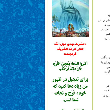
یت
ر از هر
ی و
هدف از
یم
 به
«حضرت مهدي عجل الله
تعالی فرجه الشریف
فرمودند:
 تأکید
زان با
اَكثِروا الدُّعاءَ بِتَعجِيل الفَرَجِ
فس
فَاِنَّ ذلِكَ فَرَجُكُم.
رند.
براي تعجيل در ظهور
در
من زياد دعا کنيد که
ه به
خود ، فَرَج و نجات
ین و
شما است.