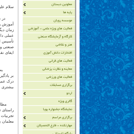
معاونین دبستان
سلام علی
پایه ها
در دنیای
موسسه رویان
آموزش و 
فعالیت های ویژه علمی - آموزشی
زمان دیگ
عملی دان
کارگاه و آزمایشگاه صنعتی
تأسیس ای
هنر و نقاشی
صنعتی و 
ایفای نق
افتخارات دانش آموزی
فعالیت های قرانی
معاینه و نظارت پزشکی
به‌کار
بر یادگی
فعالیت های ورزشی
درک عمیق
برگزاری مسابقات
بیشتری پ
اردو
گالری ویژه
مطالب حا
نمایشگاه جشنواره پویا
راستای ت
تجربیات 
برگزاری مراسم
معلمان ب
مهارتکده - فارغ التحصیلان
پایگاه تابستانی