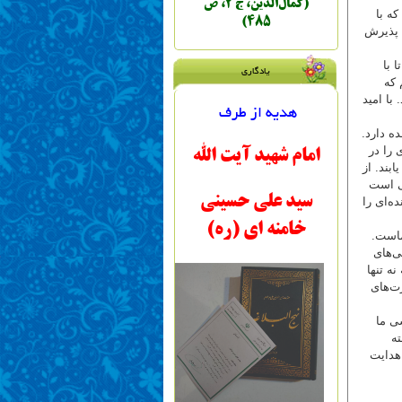
(کمال‌الدين، ج ٢، ص
ه با
٤٨٥)
ه پذیرش
 با
یادگاری
 که
با امید
هدیه از طرف
ه دارد.
 را در
امام شهید آیت الله
بند. از
هی است
سید علی حسینی
ه‌ای را
خامنه ای (ره)
ماست.
ی‌های
ه تنها
رت‌های
ی ما
ته
هدایت