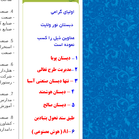
4. صنعت پردازش
اولیای گرامی
- صنعت ش
- صنایع ک
دبستان نور ولایت
- صنایع 
عناوین ذیل را کسب
5. صنعت معدن
نموده است
- استخرا
- صنعت ن
1
-
دبستان پویا
6. صنعت گردشگری
2
-
مدیریت طرح تعالی
- هتل‌دار
- شرکت‌ه
3
- تنها دبستان صنعتی آ
سیا
- رستورا
4
- دبستان هوشمند
7. صنعت آموزش
- مدارس 
5
- دبستان صالح
- آموزش‌ه
8. صنعت کشاورزی
طبق سند تحول بنیادین
- کشاورز
- دامدار
AI
6
-
( هوش مصنوعی )