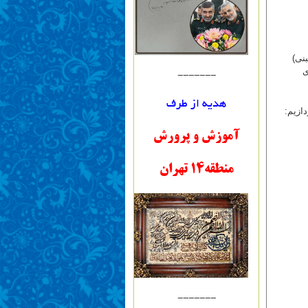
ی
-------
هدیه از طرف
ازیم:
آموزش و پرورش
منطقه14 تهران
-------