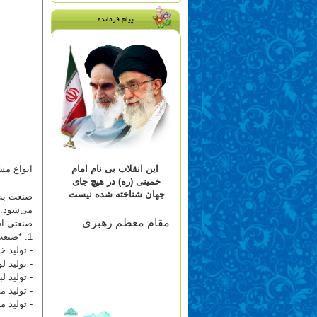
پیام فرمانده
این انقلاب بی نام امام
انواع مش
خمینی (ره) در هیچ جای
جهان شناخته شده نیست
صنعت به 
می‌شود. 
مقام معظم رهبری
صنعتی اش
1. *صنعت تولید:
- تولید خ
- تولید ل
- تولید 
- تولید م
- تولید 