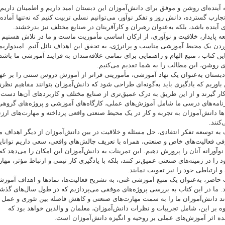
نده‌ای روشن و موفق برای دانش‌آموزان این دبستان امید داریم و اطمینان داریم ک
تجارب گسترده، دانش روز و تفکر نوآور، می‌توانیم نسلی تربیت کنیم که نه‌تنها آماد
آینده باشد، بلکه به‌عنوان رهبران و کارآفرینان در صنایع مختلف نیز بدرخشند.
یدار، خلاقیت و نوآوری، از ارکان اساسی مأموریت ماست و ما در تلاش هستیم تا
ردن یک محیط آموزشی مناسب و پرانرژی، به تحقق این اهداف نائل آئیم. امیدواریم
ن کتاب ، منبع الهام و راهنمایی برای تمامی علاقه‌مندان به فرایند آموزشی ما باشد. 
‌ای روشن، این مطالب را به شما تقدیم می‌کنیم.
ان به‌عنوان یک نهاد آموزشی، مأموریتی فراتر از آموزش دروس سنتی را بر عهد
 باوریم که یادگیری باید به‌گونه‌ای طراحی شود که دانش‌آموزان بتوانند مفاهیم نظری
ار گیرند و از این طریق به درک عمیق‌تری از صنایع مختلف و کاربردهای آن‌ها دست یا
برنامه‌های درسی ما شامل آموزش‌های عملی، کارگاه‌های آموزشی و پروژه‌های گرو
ها دانش‌آموزان به تجربه و کار در یک محیط صنعتی واقعی پرداخته و مهارت‌های ارزند
نند.
وسعه تفکر انتقادی، حل مسئله و خلاقیت در بین دانش‌آموزان از دیگر اهداف 
رفی فعالیت‌های خاص و صنعتی، همراه با تعریف چالش‌های واقعی، سعی داریم توانای
نوآورانه آنان را پرورش دهیم. این تمرینات به دانش‌آموزان این امکان را می‌دهد که ن
را در زمینه‌های صنعتی عمیق‌تر کنند، بلکه با یادگیری کار تیمی و ارتباط مؤثر، مها
 ارتباطی خود را نیز تقویت نمایند.
ر، به‌عنوان یک منبع آموزشی غنی، به تشریح فعالیت‌ها، نمادها و اهداف آموزش
د. ما در این کتاب به بررسی پروژه‌های موفقی می‌پردازیم که در طول سال‌های گذش
اند دانش‌آموزان ما را به سمت مهارت‌های صنعتی و کاهش فاصله بین تئوری و عمل 
اوه بر این، شامل تجربیات و نظرات دانش‌آموزان، معلمان و والدین خواهد بود که
ده اثر آموزش‌های عملی بر روحیه و انگیزه دانش‌آموزان است.