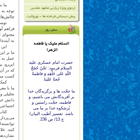
ما به آی
اردوی ویژه زیارتی مشهد مقدس
توجه به 
چالش‌های 
پیش دبستانی فرشته ها - نورولایت
توسعه پا
فراهم آو
سخن روز
محتوای ای
به آینده
السلام علیک یا فاطمه
این دبست
الزهرا
ما بر این
عمل به ک
حضرت امام عسكرى علیه
این‌رو، 
السلام فرمود: نَحْنُ حُجَجُ
که در آن‌
اللّه‏ِ عَلى خَلْقِهِ وَ فاطمةُ
کسب می‌ک
حُجةٌ عَليَنا.
کمک به ت
ما با مع
ما حجّت‏ ها و برگزيدگان خدا
تحلیلی و 
بر آفريدگانش مى ‏باشيم، و
دانش خود 
فاطمه، حجّت راستين و
اجتماعی و
پُرشكوه خدا بر ما مى
کتاب حاض
‏باشد. تفسير أطيب البيان/
می‌پرداز
ج 13/ ص 236.
توانسته‌
کنند. عل
نشان‌دهن