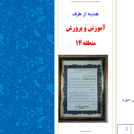
------------
هدیه از طرف
آموزش و پرورش
منطقه14
ن حوزه
1
-----