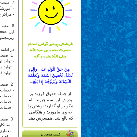
7. صنعت آموزش:
- آموزشگا
- مراکز 
8. صنعت کشاورزی*: - کشاورزی و دامداری - صنایع تبدیلی کشاورزی (مانند تولید محصولات لبنی)
این
enas
زیرمجموع
فرمابش پیامبر گرامی اسلام
در ادامه
حضرت محمد بن عبدالله
1. صنعت تولید- *تولید خودرو: شامل طراحی، ساخت و مونتاژ خودرو.
صلی الله علیه و آله
- تولید 
- تولید م
«
مِنْ حَقِّ الْوَلَدِ عَلى والِدِهِ
- تولید 
ثَلاثَةٌ: یُحْسِنُ اسْمَهُ وَیُعَلِّمُهُ
الـْکِتابَةَ وَیُزَوِّجُهُ إِذا بَلَغَ
.»
2. صنعت خدمات
- خدمات م
از جمله حقوق فرزند بر
- خدمات 
پدرش این سه چیزند: نام
- خدمات 
نیکو بر او گذارد؛ نوشتن را
- خدمات 
به وى بیاموزد؛ و هنگامى
که بالغ شد، همسرش دهد.
3. صنعت ساخت و ساز
- پیمانک
- معماری
کسب مقام برتر
- ساخت و