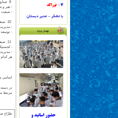
9. صنایع خلاق
7
- نوراکد
- هنر و 
- صنعت سی
با تشکر - مدیر دبستان
10. صنعت محیط‌زیست
- مدیریت 
مهمان ویژه
- توسعه 
11. صنعت حمل و نقل
- لجستیک
- مدیریت
هر کدام 
اسامی م
در دسته 
مرتبط می
طرّاح صن
حضور اساتید و