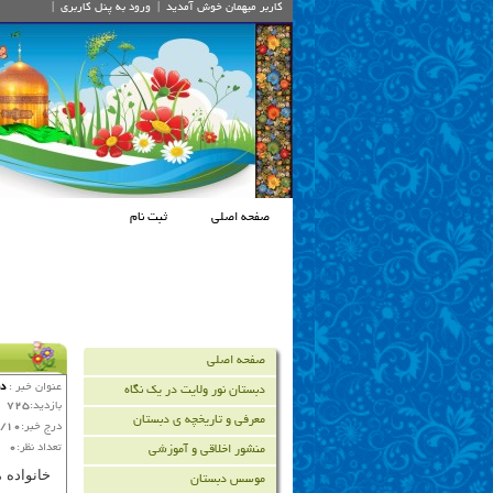
کاربر میهمان
خوش آمديد
|
ورود به پنل کاربري
|
صفحه اصلی
ثبت نام
صفحه اصلی
عنوان خبر :
دب
دبستان نور ولایت در یک نگاه
بازدید:
725
معرفی و تاریخچه ي دبستان
درج خبر:
/10
تعداد نظر:
0
منشور اخلاقی و آموزشی
خانواده 
موسس دبستان