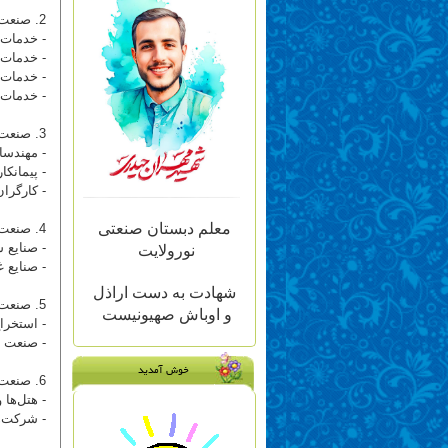
2. صنعت خدمات:
- خدمات
- خدمات 
- خدمات 
- خدمات 
3. صنعت ساخت و ساز:
- مهندسا
- پیمانک
- کارگرا
معلم دبستان صنعتی
4. صنعت پردازش:
- صنایع ش
نورولایت
- صنایع غ
شهادت به دست اراذل
5. صنعت معدن:
و اوباش صهیونیست
- استخرا
- صنعت ن
خوش آمدید
6. صنعت گردشگری:
- هتل‌ها 
- شرکت‌ه